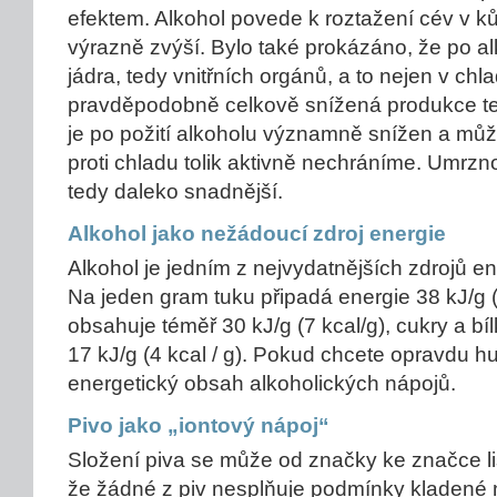
efektem. Alkohol povede k roztažení cév v kůž
výrazně zvýší. Bylo také prokázáno, že po alk
jádra, tedy vnitřních orgánů, a to nejen v chla
pravděpodobně celkově snížená produkce te
je po požití alkoholu významně snížen a můž
proti chladu tolik aktivně nechráníme. Umrzn
tedy daleko snadnější.
Alkohol jako nežádoucí zdroj energie
Alkohol je jedním z nejvydatnějších zdrojů en
Na jeden gram tuku připadá energie 38 kJ/g (9
obsahuje téměř 30 kJ/g (7 kcal/g), cukry a b
17 kJ/g (4 kcal / g). Pokud chcete opravdu hub
energetický obsah alkoholických nápojů.
Pivo jako „iontový nápoj“
Složení piva se může od značky ke značce liši
že žádné z piv nesplňuje podmínky kladené 