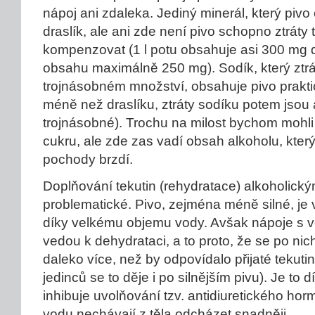
nápoj ani zdaleka. Jediný minerál, který pivo 
draslík, ale ani zde není pivo schopno ztráty
kompenzovat (1 l potu obsahuje asi 300 mg d
obsahu maximálně 250 mg). Sodík, který zt
trojnásobném množství, obsahuje pivo prakt
méně než draslíku, ztráty sodíku potem jsou a
trojnásobné). Trochu na milost bychom mohli vz
cukru, ale zde zas vadí obsah alkoholu, kte
pochody brzdí.
Doplňování tekutin (rehydratace) alkoholickým
problematické. Pivo, zejména méně silné, je
díky velkému objemu vody. Avšak nápoje s 
vedou k dehydrataci, a to proto, že se po ni
daleko více, než by odpovídalo přijaté tekuti
jedinců se to děje i po silnějším pivu). Je to 
inhibuje uvolňování tzv. antidiuretického ho
vodu nechávají z těla odcházet snadněji.