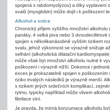
spojená s rabdomyolýzou) a díky vyplavení
svalů (myoglobin) může dojít i k poškození le
Alkohol a srdce
Chronický příjem vyššího množství alkoholu (s
panáky, 4 velká piva nebo 3 dvoudecilitrové 
spojen s několikanásobně vyšším rizikem roz
svalu, jehož výkonnost se výrazně snižuje a
selhání (alkoholická dilatační kardiomyopati
může však být množství alkoholu nutné k vy
poškození i výrazně nižší. Dokonce i jednor
exces je prokazatelně spojen s poškozením s
riziko trvalých následků je výrazně menší. Al
s rizikem jiných srdečních komplikací, zejm
rytmu, typicky například může vlivem alkoho
fibrilace síní.
Je pravda, že mírná konzumace alkoholu byl