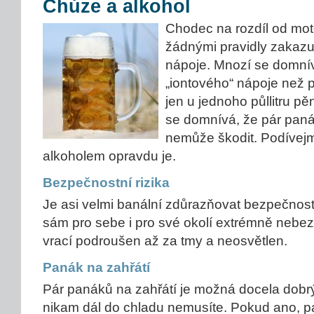
Chůze a alkohol
Chodec na rozdíl od mot
žádnými pravidly zakazuj
nápoje. Mnozí se domníva
„iontového“ nápoje než 
jen u jednoho půllitru p
se domnívá, že pár paná
nemůže škodit. Podívejme
alkoholem opravdu je.
Bezpečnostní rizika
Je asi velmi banální zdůrazňovat bezpečnostn
sám pro sebe i pro své okolí extrémně neb
vrací podroušen až za tmy a neosvětlen.
Panák na zahřátí
Pár panáků na zahřátí je možná docela dobrý
nikam dál do chladu nemusíte. Pokud ano, p