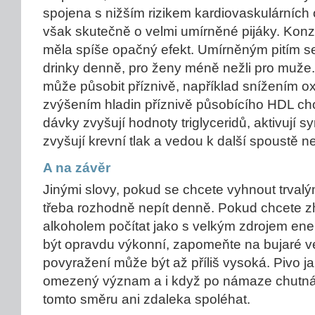
spojena s nižším rizikem kardiovaskulárních
však skutečně o velmi umírněné pijáky. Ko
měla spíše opačný efekt. Umírněným pitím s
drinky denně, pro ženy méně nežli pro muže.
může působit příznivě, například snížením oxi
zvýšením hladin příznivě působícího HDL ch
dávky zvyšují hodnoty triglyceridů, aktivují 
zvyšují krevní tlak a vedou k další spoustě 
A na závěr
Jinými slovy, pokud se chcete vyhnout trval
třeba rozhodně nepít denně. Pokud chcete zh
alkoholem počítat jako s velkým zdrojem ene
být opravdu výkonní, zapomeňte na bujaré ve
povyražení může být až příliš vysoká. Pivo j
omezený význam a i když po námaze chutná 
tomto směru ani zdaleka spoléhat.