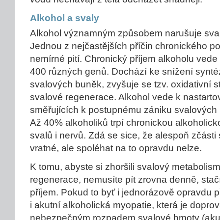
Alkohol a svaly
Alkohol významným způsobem narušuje sval
Jednou z nejčastějších příčin chronického p
nemírné pití. Chronický příjem alkoholu ved
400 různých genů. Dochází ke snížení syntézy
svalových buněk, zvyšuje se tzv. oxidativní s
svalové regenerace. Alkohol vede k nastar
směřujících k postupnému zániku svalových b
Až 40% alkoholiků trpí chronickou alkoholic
svalů i nervů. Zdá se sice, že alespoň zčásti
vratné, ale spoléhat na to opravdu nelze.
K tomu, abyste si zhoršili svalový metabolism
regenerace, nemusíte pít zrovna denně, stačí
příjem. Pokud to byť i jednorázově opravdu 
i akutní alkoholická myopatie, která je dopr
nebezpečným rozpadem svalové hmoty (akut