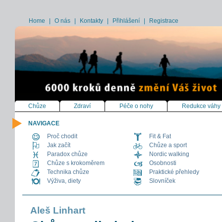
Home
|
O nás
|
Kontakty
|
Přihlášení
|
Registrace
Chůze
Zdraví
Péče o nohy
Redukce váhy
NAVIGACE
Proč chodit
Fit & Fat
Jak začít
Chůze a sport
Paradox chůze
Nordic walking
Chůze s krokoměrem
Osobnosti
Technika chůze
Praktické přehledy
Výživa, diety
Slovníček
Aleš Linhart