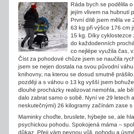
Ráda bych se podělila o 
jejím vlivem na hubnutí 
První dítě jsem měla ve 
63 kg při výšce 176 cm j
15 kg. Díky cyklostezce
do každodenních proch
co nejlépe využila čas, v
Číst za pohodové chůze jsem se naučila ry
jsem se nejen dostala na svou původní váhu, 
knihovny, na kterou se dosud smutně prášilo
později a s váhou o 13 kg vyšší jsem bohuže
dlouhé procházky realizovat nemohla, ale b
dalo zabrat samo o sobě. Nyní ve 29 letech 
neskutečnými) 26 kilogramy začínám zase s
Maminky choďte, bruslete, hýbejte se, ale hla
psychickou pohodu. Spokojená máma – spoko
důkaz. Přeji vám pevnou vůli, pohodu a úsmě