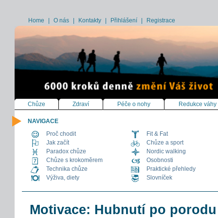
Home
|
O nás
|
Kontakty
|
Přihlášení
|
Registrace
Chůze
Zdraví
Péče o nohy
Redukce váhy
NAVIGACE
Proč chodit
Fit & Fat
Jak začít
Chůze a sport
Paradox chůze
Nordic walking
Chůze s krokoměrem
Osobnosti
Technika chůze
Praktické přehledy
Výživa, diety
Slovníček
Motivace: Hubnutí po porodu