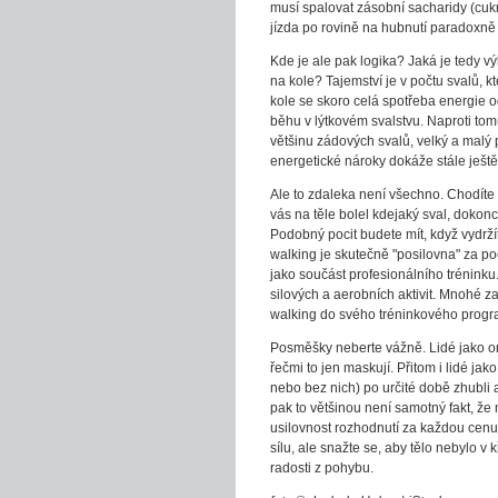
musí spalovat zásobní sacharidy (cukry
jízda po rovině na hubnutí paradoxně 
Kde je ale pak logika? Jaká je tedy v
na kole? Tajemství je v počtu svalů, k
kole se skoro celá spotřeba energie o
běhu v lýtkovém svalstvu. Naproti tom
většinu zádových svalů, velký a malý pr
energetické nároky dokáže stále ještě 
Ale to zdaleka není všechno. Chodíte 
vás na těle bolel kdejaký sval, dokonce
Podobný pocit budete mít, když vydrž
walking je skutečně "posilovna" za po
jako součást profesionálního tréninku. 
silových a aerobních aktivit. Mnohé za
walking do svého tréninkového progr
Posměšky neberte vážně. Lidé jako on
řečmi to jen maskují. Přitom i lidé ja
nebo bez nich) po určité době zhubli 
pak to většinou není samotný fakt, že 
usilovnost rozhodnutí za každou cenu
sílu, ale snažte se, aby tělo nebylo v 
radosti z pohybu.