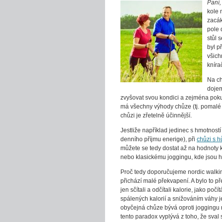
Paní,
kole 
zacák
pole 
stůl 
byl p
všich
kníra
Na ch
dojem
zvyšovat svou kondici a zejména poku
má všechny výhody chůze (tj. pomalé t
chůzi je zřetelně účinnější.
Jestliže například jedinec s hmotnost
denního příjmu enerige), při
chůzi s h
můžete se tedy dostat až na hodnoty ko
nebo klasickému joggingu, kde jsou h
Proč tedy doporučujeme nordic walking
přichází malé překvapení. A bylo to p
jen sčítali a odčítali kalorie, jako p
spálených kalorií a snižováním váhy je
obyčejná chůze bývá oproti joggingu 
tento paradox vyplývá z toho, že sval 