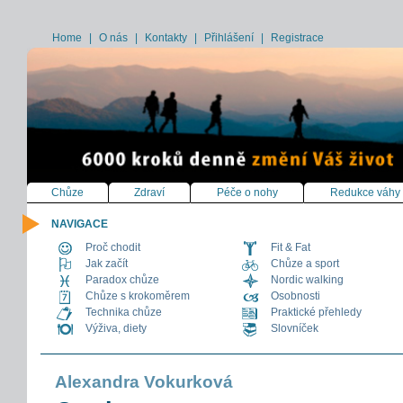
Home
|
O nás
|
Kontakty
|
Přihlášení
|
Registrace
Chůze
Zdraví
Péče o nohy
Redukce váhy
NAVIGACE
Proč chodit
Fit & Fat
Jak začít
Chůze a sport
Paradox chůze
Nordic walking
Chůze s krokoměrem
Osobnosti
Technika chůze
Praktické přehledy
Výživa, diety
Slovníček
Alexandra Vokurková