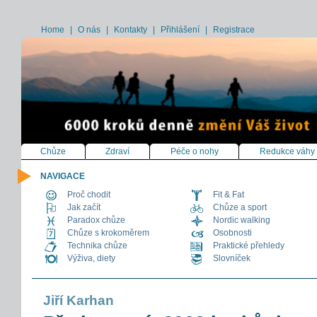
Home
|
O nás
|
Kontakty
|
Přihlášení
|
Registrace
Chůze
Zdraví
Péče o nohy
Redukce váhy
NAVIGACE
Proč chodit
Fit & Fat
Jak začít
Chůze a sport
Paradox chůze
Nordic walking
Chůze s krokoměrem
Osobnosti
Technika chůze
Praktické přehledy
Výživa, diety
Slovníček
Jiří Karhan