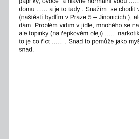
papriky, ovoce a hlavně normální vodu .....
domu ...... a je to tady . Snažím se chodit 
(naštěstí bydlím v Praze 5 – Jinonicích ), al
dám. Problém vidím v jídle, mnohého se na
ale topinky (na řepkovém oleji) ...... narkot
to je co říct ...... . Snad to pomůže jako my
snad.