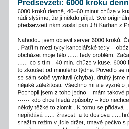
Předsevzetí: 6000 kroků den
6000 kroků denně, 40–60 minut chůze v kuse
rádi slyšíme, že ji někdo přijal. Své originá
předsevzetí nám zaslal pan Jiří Karhan z P
Náhodou jsem objevil server 6000 kroků. Četl, 
. Patřím mezi typy kancelářské tedy – obézn
obcházet moje tělo ...... tedy problém. Zača
...... co s tím , 40 min. chůze v kuse, 6000 k
to zkoušet od minulého týdne. Povedlo se 
se sám sobě vymluvil (chyba), druhý jsme m
nějaké záležitosti. Všechno mi ale vyznělo ja
Pochopil jsem z toho jedno – mám takové př
------ kdo chce hledá způsoby – kdo nechce 
někdy těžké to zlomit . K tomu se přidává ...
nepřidává ...... žravost, a to doslova ......
snažím režim v jídle držet, tmavé pečivo s