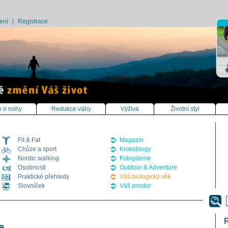
ení
|
Registrace
 o nohy
Redukce váhy
Výživa
Životní styl
Fit & Fat
Magazín
Chůze a sport
Krokoblogy
Nordic walking
Fotogalerie
Osobnosti
Outdoor & Adventure
Praktické přehledy
Váš biologický věk
Slovníček
Váš prostor
že….