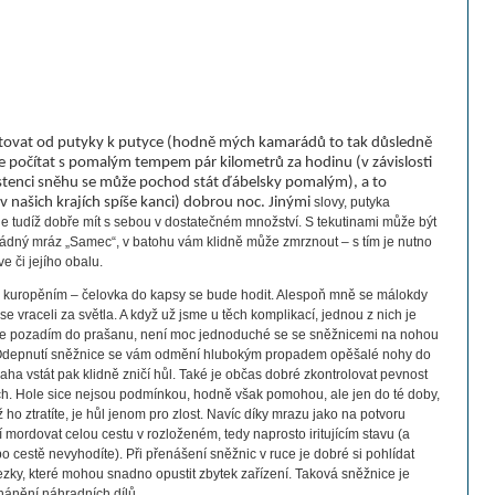
utovat od putyky k putyce (hodně mých kamarádů to tak důsledně
e počítat s pomalým tempem pár kilometrů za hodinu (v závislosti
istenci sněhu se může pochod stát ďábelsky pomalým), a to
(v našich krajích spíše kanci) dobrou noc. Jinými
slovy, putyka
je tudíž dobře mít s sebou v dostatečném množství. S tekutinami může být
ádný mráz „Samec“, v batohu vám klidně může zmrznout – s tím je nutno
ve či jejího obalu.
s kuropěním – čelovka do kapsy se bude hodit. Alespoň mně se málokdy
e vraceli za světla. A když už jsme u těch komplikací, jednou z nich je
e pozadím do prašanu, není moc jednoduché se se sněžnicemi na nohou
 Odepnutí sněžnice se vám odmění hlubokým propadem opěšalé nohy do
ha vstát pak klidně zničí hůl. Také je občas dobré zkontrolovat pevnost
h. Hole sice nejsou podmínkou, hodně však pomohou, ale jen do té doby,
 ho ztratíte, je hůl jenom pro zlost. Navíc díky mrazu jako na potvoru
í mordovat celou cestu v rozloženém, tedy naprosto iritujícím stavu (a
 po cestě nevyhodíte). Při přenášení sněžnic v ruce je dobré si pohlídat
ezky, které mohou snadno opustit zbytek zařízení. Taková sněžnice je
shánění náhradních dílů.