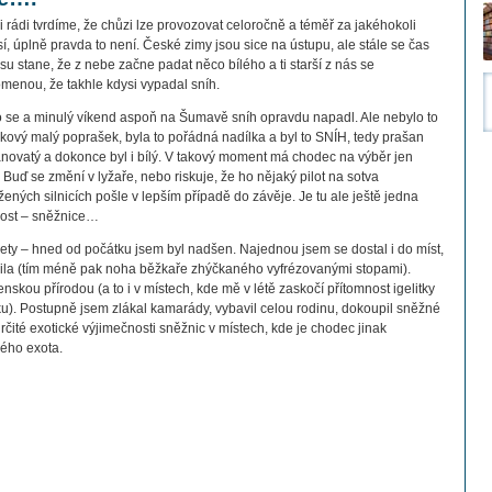
i rádi tvrdíme, že chůzi lze provozovat celoročně a téměř za jakéhokoli
í, úplně pravda to není. České zimy jsou sice na ústupu, ale stále se čas
su stane, že z nebe začne padat něco bílého a ti starší z nás se
menou, že takhle kdysi vypadal sníh.
lo se a minulý víkend aspoň na Šumavě sníh opravdu napadl. Ale nebylo to
akový malý poprašek, byla to pořádná nadílka a byl to SNÍH, tedy prašan
novatý a dokonce byl i bílý. V takový moment má chodec na výběr jen
 Buď se změní v lyžaře, nebo riskuje, že ho nějaký pilot na sotva
žených silnicích pošle v lepším případě do závěje. Je tu ale ještě jedna
ost –
sněžnice…
 lety – hned od počátku jsem byl nadšen. Najednou jsem se dostal i do míst,
la (tím méně pak noha běžkaře zhýčkaného vyfrézovanými stopami).
skou přírodou (a to i v místech, kde mě v létě zaskočí přítomnost igelitky
). Postupně jsem zlákal kamarády, vybavil celou rodinu, dokoupil sněžné
 určité exotické výjimečnosti sněžnic v místech, kde je chodec jinak
ého exota.