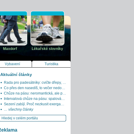
Maxdorf
Lékařské slovníky
Vybavení
Turistika
Aktuální články
Rada pro padesátníky: cvičte dřepy, dokud můžete
Co přes den nasedíš, to večer nedochodíš
Chůze na pásu: neromantická, ale praktická alternativa
Intervalová chůze na pásu: spalování tuků bez běhu
Sezení zabíjí. Proč nezkusit exergaming?
… všechny články
Reklama