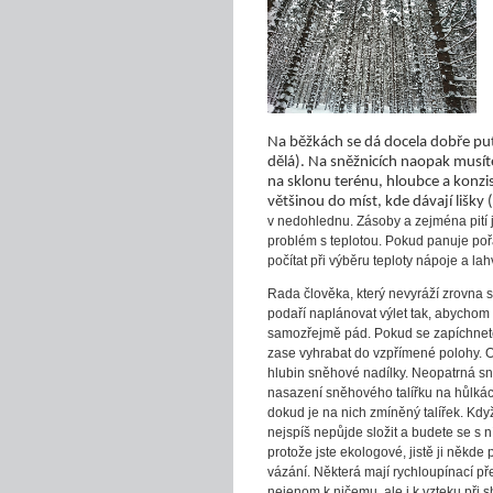
Na běžkách se dá docela dobře p
dělá). Na sněžnicích naopak musít
na sklonu terénu, hloubce a konz
většinou do míst, kde dávají lišky 
v nedohlednu. Zásoby a zejména pití 
problém s teplotou. Pokud panuje poř
počítat při výběru teploty nápoje a lah
Rada člověka, který nevyráží zrovna 
podaří naplánovat výlet tak, abychom s
samozřejmě pád. Pokud se zapíchnet
zase vyhrabat do vzpřímené polohy.
hlubin sněhové nadílky. Neopatrná sna
nasazení sněhového talířku na hůlkác
dokud je na nich zmíněný talířek. Když
nejspíš nepůjde složit a budete se s n
protože jste ekologové, jistě ji někde
vázání. Některá mají rychloupínací př
nejenom k ničemu, ale i k vzteku při 