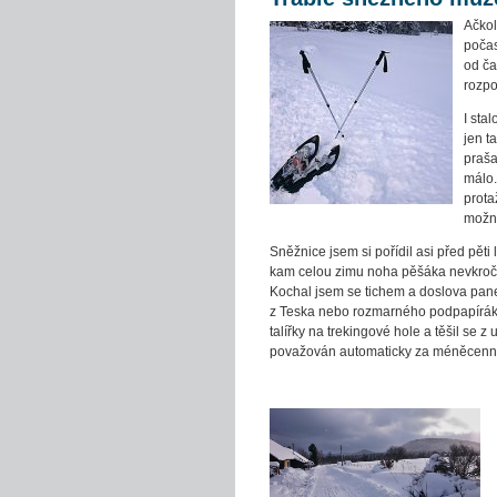
Ačkol
počas
od ča
rozpo
I sta
jen t
praša
málo.
prota
možn
Sněžnice jsem si pořídil asi před pěti
kam celou zimu noha pěšáka nevkroči
Kochal jsem se tichem a doslova panen
z Teska nebo rozmarného podpapíráku
talířky na trekingové hole a těšil se z
považován automaticky za méněcenn