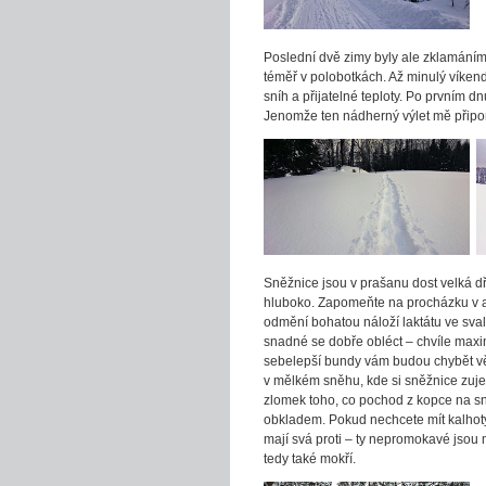
Poslední dvě zimy byly ale zklamáním
téměř v polobotkách. Až minulý víken
sníh a přijatelné teploty. Po prvním 
Jenomže ten nádherný výlet mě přip
Sněžnice jsou v prašanu dost velká d
hluboko. Zapomeňte na procházku v 
odmění bohatou náloží laktátu ve sval
snadné se dobře obléct – chvíle maximál
sebelepší bundy vám budou chybět větr
v mělkém sněhu, kde si sněžnice zuje
zlomek toho, co pochod z kopce na sn
obkladem. Pokud nechcete mít kalhoty
mají svá proti – ty nepromokavé jsou
tedy také mokří.