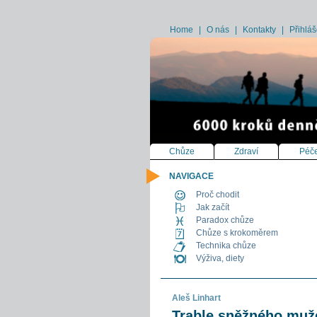
Home
|
O nás
|
Kontakty
|
Přihláš
Chůze
Zdraví
Péče
NAVIGACE
Proč chodit
Jak začít
Paradox chůze
Chůze s krokoměrem
Technika chůze
Výživa, diety
Aleš Linhart
Trable sněžného mu