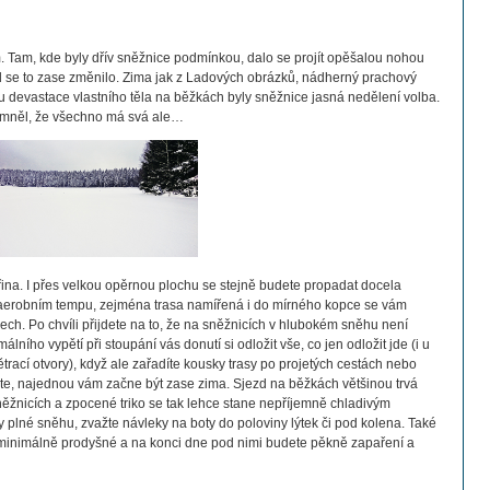
. Tam, kde byly dřív sněžnice podmínkou, dalo se projít opěšalou nohou
d se to zase změnilo. Zima jak z Ladových obrázků, nádherný prachový
dnu devastace vlastního těla na běžkách byly sněžnice jasná nedělení volba.
omněl, že všechno má svá ale…
řina. I přes velkou opěrnou plochu se stejně budete propadat docela
aerobním tempu, zejména trasa namířená i do mírného kopce se vám
ech. Po chvíli přijdete na to, že na sněžnicích v hlubokém sněhu není
ního vypětí při stoupání vás donutí si odložit vše, co jen odložit jde (i u
ací otvory), když ale zařadíte kousky trasy po projetých cestách nebo
te, najednou vám začne být zase zima. Sjezd na běžkách většinou trvá
ěžnicích a zpocené triko se tak lehce stane nepříjemně chladivým
 plné sněhu, zvažte návleky na boty do poloviny lýtek či pod kolena. Také
 minimálně prodyšné a na konci dne pod nimi budete pěkně zapaření a