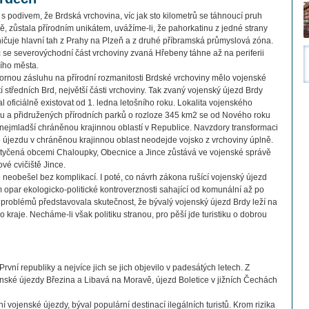
 s podivem, že Brdská vrchovina, víc jak sto kilometrů se táhnoucí pruh
ě, zůstala přírodním unikátem, uvážíme-li, že pahorkatinu z jedné strany
ičuje hlavní tah z Prahy na Plzeň a z druhé příbramská průmyslová zóna.
 se severovýchodní část vrchoviny zvaná Hřebeny táhne až na periferii
ího města.
rnou zásluhu na přírodní rozmanitosti Brdské vrchoviny mělo vojenské
tí středních Brd, největší části vrchoviny. Tak zvaný vojenský újezd Brdy
al oficiálně existovat od 1. ledna letošního roku. Lokalita vojenského
u a přidružených přírodních parků o rozloze 345 km2 se od Nového roku
 nejmladší chráněnou krajinnou oblastí v Republice. Navzdory transformaci
 újezdu v chráněnou krajinnou oblast neodejde vojsko z vrchoviny úplně.
ytyčená obcemi Chaloupky, Obecnice a Jince zůstává ve vojenské správě
vé cvičiště Jince.
eobešel bez komplikací. I poté, co návrh zákona rušící vojenský újezd
 opar ekologicko-politické kontroverznosti sahající od komunální až po
h problémů představovala skutečnost, že bývalý vojenský újezd Brdy leží na
kraje. Necháme-li však politiku stranou, pro pěší jde turistiku o dobrou
rvní republiky a nejvíce jich se jich objevilo v padesátých letech. Z
jenské újezdy Březina a Libavá na Moravě, újezd Boletice v jižních Čechách
í vojenské újezdy, býval populární destinací ilegálních turistů. Krom rizika