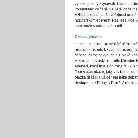
vysoké pokuty zvyšovalo hladinu adr
vojenského cvičení. Největší počet ne
Vzhledem k tomu, že veřejnost nemá v
houbařským edenem. Pás lesa, kde voj
sem může snadno zabloudit.
Riziko výbuchu
Historie vojenského využívání Brdské 
prostoru přispělo k vývoji ohrožené fl
řečeno, často nevybuchlou. Nově vzni
Riziko pro civilisty už podle Minister
asanací, která trvala od roku 2012, 
Teprve čas ukáže, jaký vliv bude mít p
otázka dráždila už během letité debaty
dostupnost z Prahy a Plzně. A nelze říc