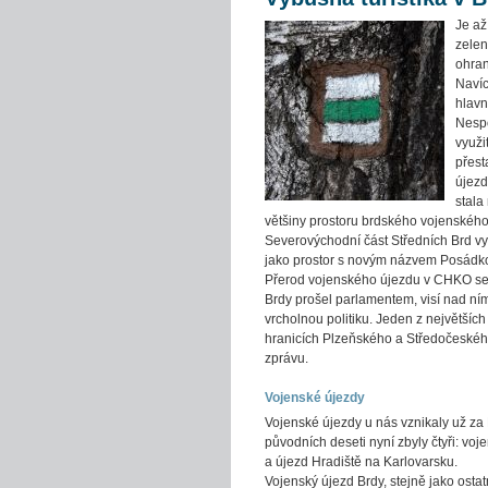
Je až
zelen
ohran
Navíc
hlavn
Nespo
využi
přest
újezd
stala
většiny prostoru brdského vojenského
Severovýchodní část Středních Brd v
jako prostor s novým názvem Posádko
Přerod vojenského újezdu v CHKO se n
Brdy prošel parlamentem, visí nad ním
vrcholnou politiku. Jeden z největšíc
hranicích Plzeňského a Středočeského 
zprávu.
Vojenské újezdy
Vojenské újezdy u nás vznikaly už za P
původních deseti nyní zbyly čtyři: vo
a újezd Hradiště na Karlovarsku.
Vojenský újezd Brdy, stejně jako ostatn