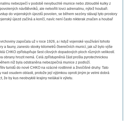
enalinu nebezpečí v podobě nevybuchlé munice nebo zbloudilé kulky z
povolených návštěvníků, ale netvořili lovci adrenalinu, nýbrž houbaři.
stup do vojenských újezdů povolen, se během sezóny stávají tyto prostory
enský újezd začíná a končí, navíc není často nikterak značen a houbař
vrchoviny započala už v roce 1926, a i když vojenské využívání tohoto
ory a fauny, zaneslo stovky kilometrů čtverečních municí, jak už bylo výše
klá CHKO zpřístupňuje šest cílových dopadových ploch různých velikostí.
stva obrany hrozit nemá. Celá zpřístupněná část prošla pyrotechnickou
a během níž byla odstraněna nebezpečná munice z podloží.
říliv turistů do nové CHKO na vzácné rostlinné a živočišné druhy. Tato
 nad osudem oblasti, protože její výjimkou oproti jiným je velmi dobrá
t, že by kus neobvyklé krajiny nelákal k výletu.