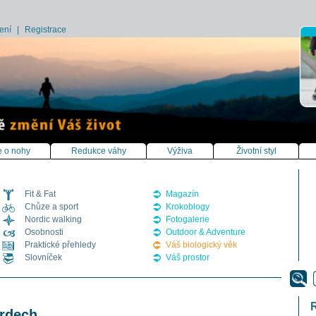
ení
|
Registrace
 o nohy
Redukce váhy
Výživa
Životní styl
Fit & Fat
Magazín
Chůze a sport
Krokoblogy
Nordic walking
Fotogalerie
Osobnosti
Outdoor & Adventure
Praktické přehledy
Váš biologický věk
Slovníček
Váš prostor
Brdech