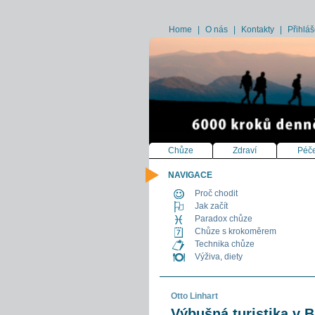
Home
|
O nás
|
Kontakty
|
Přihláš
Chůze
Zdraví
Péče
NAVIGACE
Proč chodit
Jak začít
Paradox chůze
Chůze s krokoměrem
Technika chůze
Výživa, diety
Otto Linhart
Výbušná turistika v 