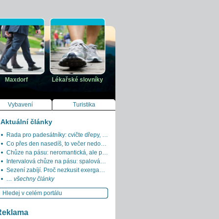
Maxdorf
Lékařské slovníky
Vybavení
Turistika
Aktuální články
Rada pro padesátníky: cvičte dřepy, dokud můžete
Co přes den nasedíš, to večer nedochodíš
Chůze na pásu: neromantická, ale praktická alternativa
Intervalová chůze na pásu: spalování tuků bez běhu
Sezení zabíjí. Proč nezkusit exergaming?
… všechny články
Reklama