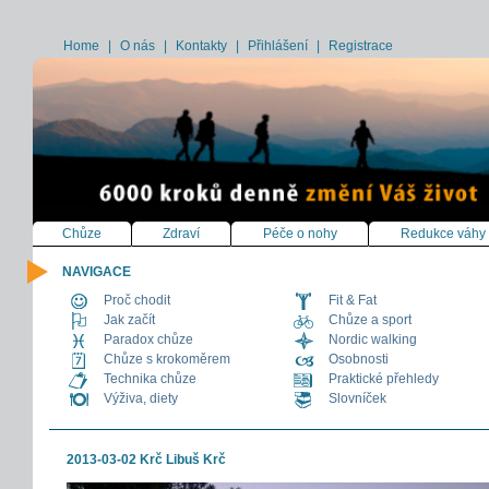
Home
|
O nás
|
Kontakty
|
Přihlášení
|
Registrace
Chůze
Zdraví
Péče o nohy
Redukce váhy
NAVIGACE
Proč chodit
Fit & Fat
Jak začít
Chůze a sport
Paradox chůze
Nordic walking
Chůze s krokoměrem
Osobnosti
Technika chůze
Praktické přehledy
Výživa, diety
Slovníček
2013-03-02 Krč Libuš Krč