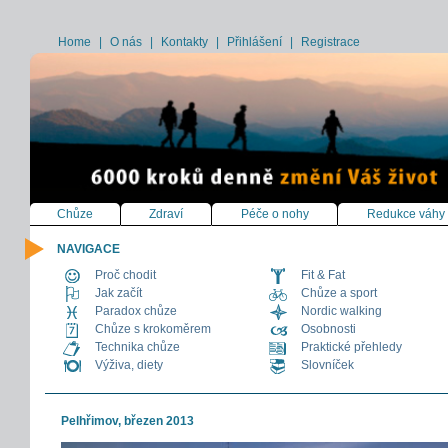
Home
|
O nás
|
Kontakty
|
Přihlášení
|
Registrace
Chůze
Zdraví
Péče o nohy
Redukce váhy
NAVIGACE
Proč chodit
Fit & Fat
Jak začít
Chůze a sport
Paradox chůze
Nordic walking
Chůze s krokoměrem
Osobnosti
Technika chůze
Praktické přehledy
Výživa, diety
Slovníček
Pelhřimov, březen 2013